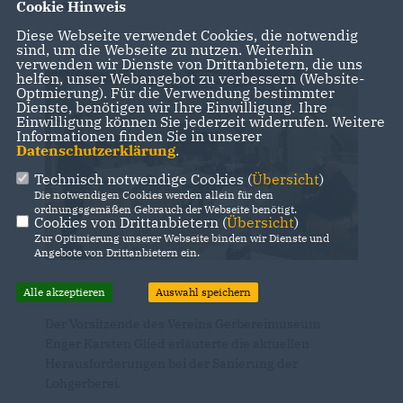
machen.
Cookie Hinweis
Diese Webseite verwendet Cookies, die notwendig
sind, um die Webseite zu nutzen. Weiterhin
verwenden wir Dienste von Drittanbietern, die uns
helfen, unser Webangebot zu verbessern (Website-
Optmierung). Für die Verwendung bestimmter
Dienste, benötigen wir Ihre Einwilligung. Ihre
Einwilligung können Sie jederzeit widerrufen. Weitere
Informationen finden Sie in unserer
Datenschutzerklärung
.
Technisch notwendige Cookies (
Übersicht
)
Die notwendigen Cookies werden allein für den
ordnungsgemäßen Gebrauch der Webseite benötigt.
Cookies von Drittanbietern (
Übersicht
)
Zur Optimierung unserer Webseite binden wir Dienste und
Angebote von Drittanbietern ein.
Alle akzeptieren
Auswahl speichern
Der Vorsitzende des Vereins Gerbereimuseum
Enger Karsten Glied erläuterte die aktuellen
Herausforderungen bei der Sanierung der
Lohgerberei.